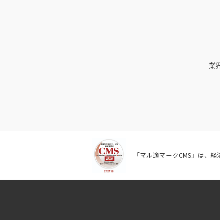
業
「マル適マークCMS」は、