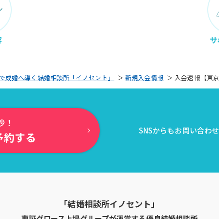
容
サ
で成婚へ導く結婚相談所「イノセント」
＞
新規入会情報
＞
入会速報【東京
秒！
SNSからもお問い合わ
予約する
「結婚相談所イノセント」
東証グロース上場グループが運営する
優良結婚相談所