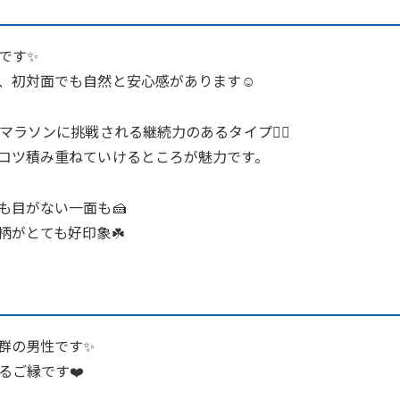
です✨
、初対面でも自然と安心感があります☺️
ラソンに挑戦される継続力のあるタイプ🏃‍♂️
コツ積み重ねていけるところが魅力です。
も目がない一面も🍰
柄がとても好印象☘️
群の男性です✨
るご縁です❤️