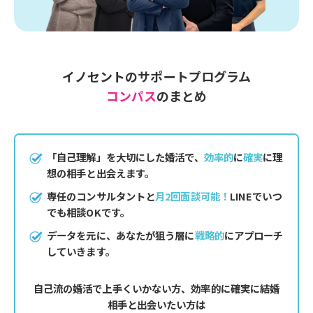
イノセントのサポートプログラム
コンパス
のまとめ
「自己理解」を大切にした婚活で、
効率的
に
確実
に理
想の相手と出会えます。
専任のコンサルタントと
月2回面談可能！
LINEでいつ
でも相談OKです。
データを元に、あなたが狙う層に
戦略的
にアプローチ
していきます。
自己流の婚活で上手くいかない方、効率的に確実に結婚
相手と出会いたい方は