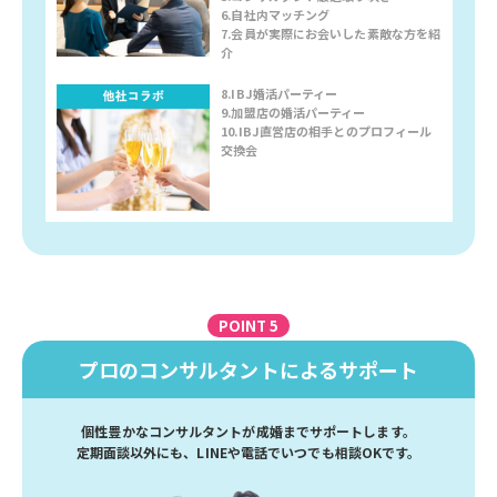
6.自社内マッチング
7.会員が実際にお会いした素敵な方を紹
介
8.IBJ婚活パーティー
9.加盟店の婚活パーティー
10.IBJ直営店の相手とのプロフィール
交換会
POINT 5
プロのコンサルタントによるサポート
個性豊かなコンサルタントが成婚までサポートします。
定期面談以外にも、LINEや電話でいつでも相談OKです。