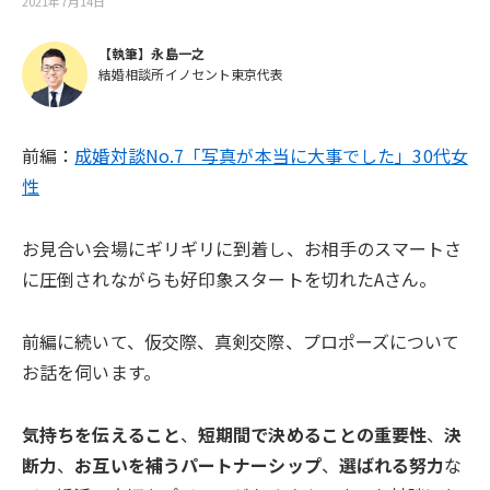
2021年7月14日
【執筆】永島一之
結婚相談所イノセント東京代表
前編：
成婚対談No.7「写真が本当に大事でした」30代女
性
お見合い会場にギリギリに到着し、お相手のスマートさ
に圧倒されながらも好印象スタートを切れたAさん。
前編に続いて、仮交際、真剣交際、プロポーズについて
お話を伺います。
気持ちを伝えること
、
短期間で決めることの重要性
、
決
断力
、
お互いを補うパートナーシップ
、
選ばれる努力
な