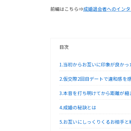
前編はこちら⇒
成婚退会者へのインタビュ
目次
1.当初からお互いに印象が良かっ
2.仮交際2回目デートで違和感を
3.本音を打ち明けてから距離が縮
4.成婚の秘訣とは
5.お互いにしっくりくるお相手と