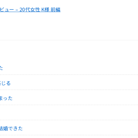
ー – 20代女性 K様 前編
た
感じる
まった
結婚できた