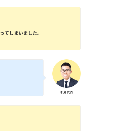
ってしまいました
。
永島代表